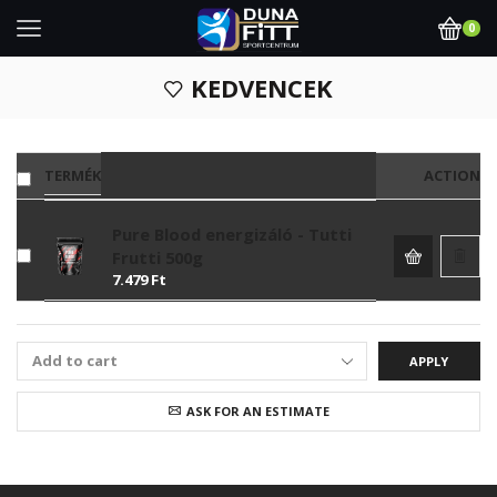
0
KEDVENCEK
TERMÉK
ACTION
Pure Blood energizáló - Tutti
Frutti 500g
7.479
Ft
APPLY
ASK FOR AN ESTIMATE