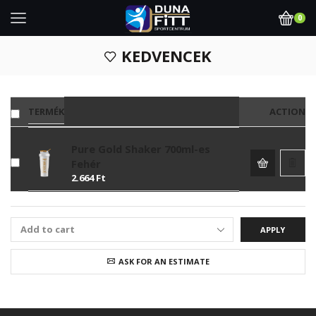
0
KEDVENCEK
TERMÉK
ACTION
Pure Gold Shaker 700ml-es
Fehér
2.664
Ft
APPLY
ASK FOR AN ESTIMATE