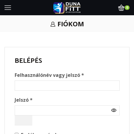
0
FIÓKOM
BELÉPÉS
Required
Felhasználónév vagy jelszó
*
Required
Jelszó
*