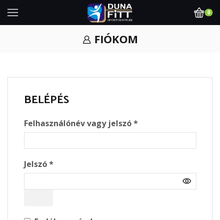
0
FIÓKOM
BELÉPÉS
Required
Felhasználónév vagy jelszó
*
Required
Jelszó
*