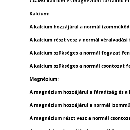
CA-MG kalcium és magnézium tartalmú étr
Kalcium:
A kalcium hozzájárul a normál izomműköd
A kalcium részt vesz a normál véralvadási
A kalcium szükséges a normál fogazat fen
A kalcium szükséges a normál csontozat f
Magnézium:
A magnézium hozzájárul a fáradtság és a 
A magnézium hozzájárul a normál izommű
A magnézium részt vesz a normál csontoz