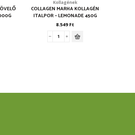
Kollagének
NÖVELŐ
COLLAGEN MARHA KOLLAGÉN
COLLA
3000G
ITALPOR – LEMONADE 450G
ITAL
8.549
Ft
Collagen
Marha
kollagén
italpor
-
Lemonade
450g
mennyiség