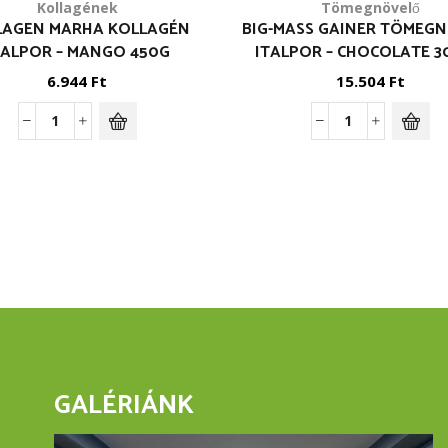
Kollagének
Tömegnövelő
LAGEN MARHA KOLLAGÉN
BIG-MASS GAINER TÖMEG
TALPOR – MANGO 450G
ITALPOR – CHOCOLATE 
6.944
Ft
15.504
Ft
Collagen
Big-
Marha
Mass
kollagén
Gainer
italpor
tömegnövelő
-
italpor
Mango
-
450g
Chocolate
mennyiség
3000g
mennyiség
GALÉRIÁNK