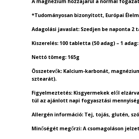
A magnézium hozzájárul a normál fogazat
*Tudományosan bizonyított, Európai Élelmi
Adagolási javaslat: Szedjen be naponta 2 
Kiszerelés: 100 tabletta (50 adag) – 1 adag:
Nettó tömeg: 165g
Összetevők: Kalcium-karbonát, magnézium-
sztearát).
Figyelmeztetés: Kisgyermekek elől elzárv
túl az ajánlott napi fogyasztási mennyisé
Allergén információ: Tej, tojás, glutén, s
Minőségét megőrzi: A csomagoláson jelzet