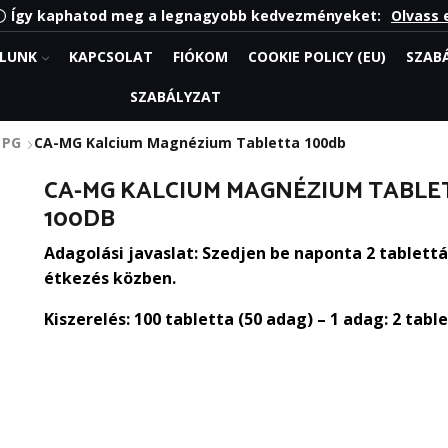
Így kaphatod meg a legnagyobb kedvezményeket:
Olvass 
LUNK
KAPCSOLAT
FIÓKOM
COOKIE POLICY (EU)
SZAB
SZABÁLYZAT
 PG
CA-MG Kalcium Magnézium Tabletta 100db
CA-MG KALCIUM MAGNÉZIUM TABLE
100DB
Adagolási javaslat: Szedjen be naponta 2 tablettá
étkezés közben.
Kiszerelés: 100 tabletta (50 adag) – 1 adag: 2 tabl