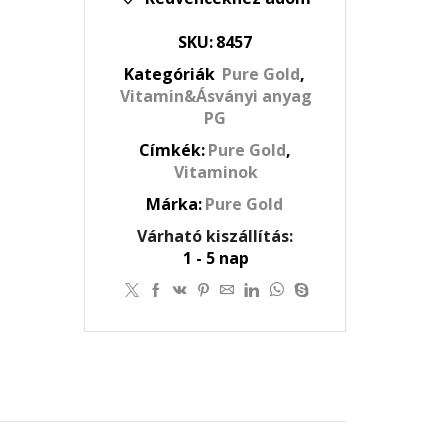
100db
mennyiség
SKU:
8457
Kategóriák
Pure Gold
,
Vitamin&Ásványi anyag
PG
Címkék:
Pure Gold
,
Vitaminok
Márka:
Pure Gold
Várható kiszállítás:
1 - 5 nap