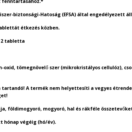
 fenntartásához.*
szer-biztonsági-Hatoság (EFSA) által engedélyezett áll
tablettát étkezés közben.
 2 tabletta
oxid, tömegnövelő szer (mikrokristályos cellulóz), 
a tartandó! A termék nem helyettesíti a vegyes étrende
get!
zója, földimogyoró, mogyoró, hal és rákféle összetevők
t hónap végéig (hó/év).