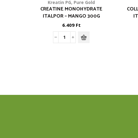
Kreatin PG
,
Pure Gold
CREATINE MONOHYDRATE
COL
ITALPOR – MANGO 300G
I
6.409
Ft
Creatine
Monohydrate
italpor
-
Mango
300g
mennyiség