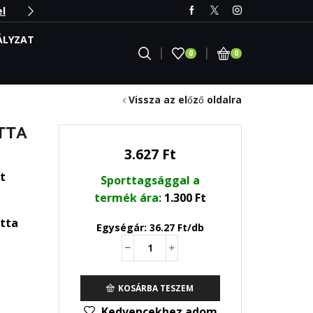
el
Nézz körül a Webshopban
Irány 
ÁLYZAT
0
0
Vissza az előző oldalra
TTA
3.627
Ft
t
Sporttagsággal a
termék ára:
1.300
Ft
etta
Egységár: 36.27 Ft/db
CA-
MG
kalcium
KOSÁRBA TESZEM
magnézium
tabletta
Kedvencekhez adom