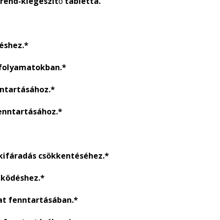
end-kiegészítő tabletta.
éshez.*
 folyamatokban.*
ntartásához.*
enntartásához.*
kifáradás csökkentéséhez.*
ködéshez.*
at fenntartásában.*