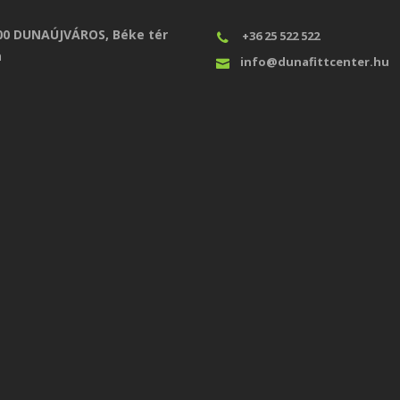
00 DUNAÚJVÁROS, Béke tér
+36 25 522 522
a
info@dunafittcenter.hu