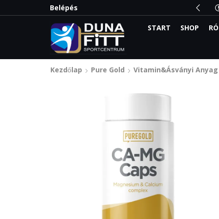
ogatói kártyával automatikus akció!
Belépés
START
SHOP
RÓ
Kezdőlap
Pure Gold
Vitamin&Ásványi Anyag