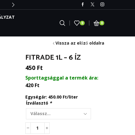
ÁLYZAT
0
0
Vissza az előző oldalra
FITRADE 1L – 6 ÍZ
450
Ft
Sporttagsággal a termék ára:
420
Ft
Egységár: 450.00 Ft/liter
Ízválasztó
*
Fitrade