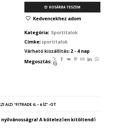
1l
-
KOSÁRBA TESZEM
6
Kedvencekhez adom
íz
mennyiség
Kategória:
Sportitalok
Címke:
sportitalok
Várható kiszállítás:
2 - 4 nap
Megosztás:
 A(Z) “FITRADE 1L – 6 ÍZ” -OT
 nyilvánosságra! A kötelezően kitöltendő