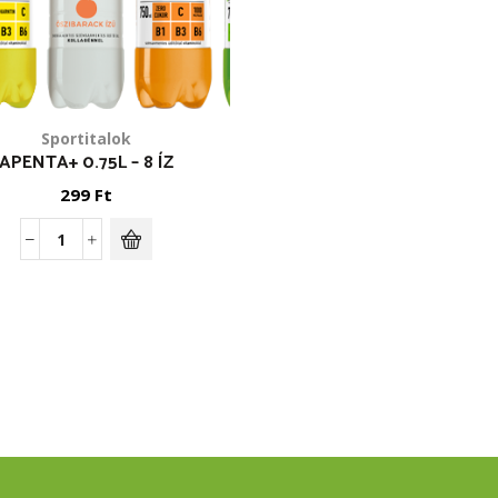
Sportitalok
APENTA+ 0.75L – 8 ÍZ
299
Ft
Apenta+
0.75l
-
8
íz
mennyiség