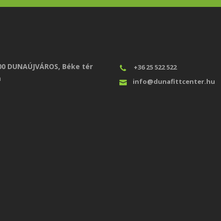
00 DUNAÚJVÁROS, Béke tér
+36 25 522 522
a
info@dunafittcenter.hu