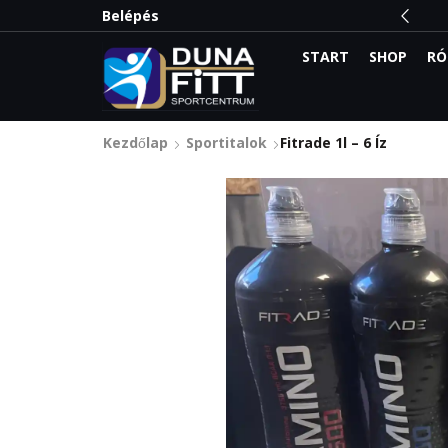
 meg a legnagyobb kedvezményeket:
Belépés
Olvass el
START
SHOP
RÓ
Kezdőlap
Sportitalok
Fitrade 1l – 6 Íz