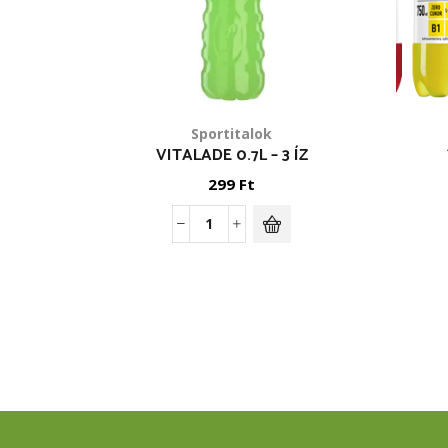
Sportitalok
VITALADE 0.7L – 3 ÍZ
299
Ft
Vitalade
0.7l
-
3
íz
mennyiség