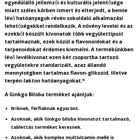
egyedülálló jellemzői és kulturális jelentősége
miatt széles körben ismert és elterjedt, a benne
lévő hatóanyagok révén sokoldalú alkalmazási
lehetőségekkel rendelkezik. A növény levelei és az
ezekből készült kivonatok több vegyülettípust
tartalmaznak, ezek közül a flavonoidokat és a
terpenoidokat érdemes kiemelni. A termékünkben
lévő levélkivonat ezen két csoportba tartozó
vegyületekre standarizált, azaz állandó
mennyiségben tartalmaz flavon-glikozid, illetve
terpén-lakton hatóanyagokat.*
A Ginkgo Biloba terméket ajánljuk:
Nőknek, férfiaknak egyaránt.
Azoknak, akik Ginkgo biloba kivonatot tartalmazó,
tablettás terméket keresnek.
Azoknak, akik komplex multivitamin mellé is