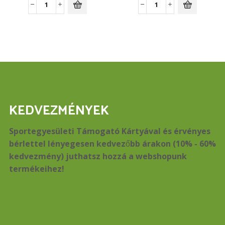
Jumbo
Amino
Hardcore!
Charge
1530g
570g
mennyiség
mennyiség
KEDVEZMÉNYEK
Sportegyesületi Támogató Kártyával és érvényes
bérlettel lényegesen kedvezőbb árakon (10% - 60%
kedvezmény) juthatsz hozzá a webshopunk
termékeihez!