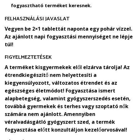
fogyasztható terméket keresnek.
FELHASZNÁLÁSI JAVASLAT
Vegyen be 2×1 tablettát naponta egy pohár vízzel.
Az ajánlott napi fogyasztási mennyiséget ne lépje
túl!
FIGYELMEZTETÉSEK
A terméket kisgyermekek elől elzárva tárolja! Az
étrendkiegészítő nem helyettesíti a
kiegyensúlyozott, változatos étrendet és az
egészséges életmódot! Fogyasztása ismert
alapbetegség, valamint gyógyszerszedés esetén,
továbbá gyermekek és terhes vagy szoptató nők
számára nem ajánlott. Amennyiben
véralvadásgátló gyógyszert szed, a termék
fogyasztása előtt konzultáljon kezelőorvosával!