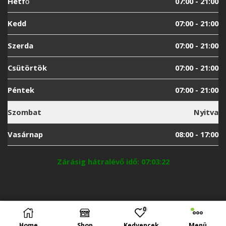
Hétfő
07:00 - 21:00
Kedd
07:00 - 21:00
Szerda
07:00 - 21:00
Csütörtök
07:00 - 21:00
Péntek
07:00 - 21:00
Szombat
Nyitva
Vasárnap
08:00 - 17:00
Zárásig hátralévő idő: 07:03:21
0
To use this element select instagram user
KOSÁRBA TESZEM
Ginkgo
Home
Shop
Kedvencek
Menü