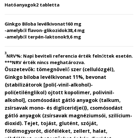
Hatóanyagok
2 tabletta
Ginkgo Biloba levélkivonat
160 mg
-amelyből flavon-glikozidok
38,4 mg
-amelyből terpén-laktonok
9,6 mg
3
NRV%: Napi beviteli referencia érték felnőttek esetén.
***NRV érték nincs meghatározva.
Összetevők:
tömegnövelő szer (cellulózgél),
Ginkgo biloba levélkivonat 11%, bevonat
{stabilizátorok [poli(-vinil-alkohol)-
poli(etilénglikol) ojtott kopolimer, polivinil-
alkohol], csomósodást gátló anyagok (talkum,
zsírsavak mono- és digliceridjei)}, csomósodást
gátló anyagok (zsírsavak magnéziumsói, szilícium-
dioxid). Tejet, tojást, glutént, szóját,
földimogyorót, dióféléket, zellert, halat,