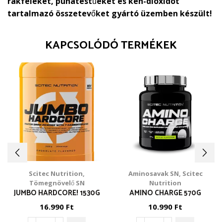
rákféléket, puhatestűeket és kén-dioxidot
tartalmazó összetevőket gyártó üzemben készült!
KAPCSOLÓDÓ TERMÉKEK
Scitec Nutrition
,
Aminosavak SN
,
Scitec
Tömegnövelő SN
Nutrition
JUMBO HARDCORE! 1530G
AMINO CHARGE 570G
16.990
Ft
10.990
Ft