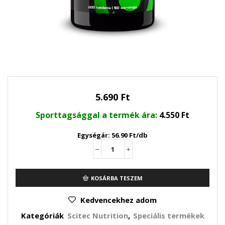
5.690
Ft
Sporttagsággal a termék ára:
4.550
Ft
Egységár: 56.90 Ft/db
Ginkgo
Biloba
(100caps)
KOSÁRBA TESZEM
mennyiség
Kedvencekhez adom
Kategóriák
Scitec Nutrition
,
Speciális termékek