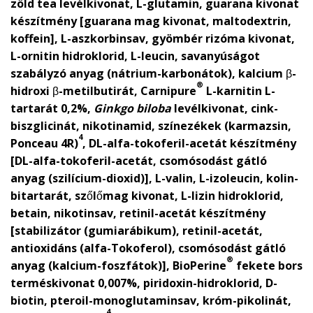
zöld tea levélkivonat, L-glutamin, guarana kivonat
készítmény [guarana mag kivonat, maltodextrin,
koffein], L-aszkorbinsav, gyömbér rizóma kivonat,
L-ornitin hidroklorid, L-leucin, savanyúságot
szabályzó anyag (nátrium-karbonátok), kalcium β-
®
hidroxi β-metilbutirát, Carnipure
L-karnitin L-
tartarát 0,2%,
Ginkgo biloba
levélkivonat, cink-
biszglicinát, nikotinamid, színezékek (karmazsin,
4
Ponceau 4R)
, DL-alfa-tokoferil-acetát készítmény
[DL-alfa-tokoferil-acetát, csomósodást gátló
anyag (szilícium-dioxid)], L-valin, L-izoleucin, kolin-
bitartarát, szőlőmag kivonat, L-lizin hidroklorid,
betain, nikotinsav, retinil-acetát készítmény
[stabilizátor (gumiarábikum), retinil-acetát,
antioxidáns (alfa-Tokoferol), csomósodást gátló
®
anyag (kalcium-foszfátok)], BioPerine
fekete bors
terméskivonat 0,007%, piridoxin-hidroklorid, D-
biotin, pteroil-monoglutaminsav, króm-pikolinát,
4