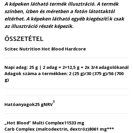
A képeken látható termék illusztráció. A termék
színben, ízben és méretben a fotón látottaktól
eltérhet. A képeken látható egyéb kiegészítők csak
az illusztráció részét képezik.
ÖSSZETÉTEL
Scitec Nutrition Hot Blood Hardcore
Napi adag:
25 g | 2 adag = 2×12,5 g = 2x 3/4 adagolókanál
Adagok száma a termékben:
2 (25 g)/30 (375 g)/56 (700
g)
3
Hatóanyagok
25 g
NRV
„Hot Blood” Multi Complex
11533 mg
Carb Complex (maltodextrin, dextróz)
8061 mg
***