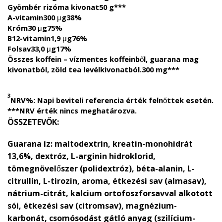
Gyömbér rizóma kivonat
50 g
***
A-vitamin
300 μg
38%
Króm
30 μg
75%
B12-vitamin
1,9 μg
76%
Folsav
33,0 μg
17%
Összes koffein
– vízmentes koffeinből, guarana mag
kivonatból, zöld tea levélkivonatból.
300 mg
***
3
NRV%: Napi beviteli referencia érték felnőttek esetén.
***NRV érték nincs meghatározva.
ÖSSZETEVŐK:
Guarana íz:
maltodextrin, kreatin-monohidrát
13,6%, dextróz, L-arginin hidroklorid,
tömegnövelőszer (polidextróz), béta-alanin, L-
citrullin, L-tirozin, aroma, étkezési sav (almasav),
nátrium-citrát, kalcium ortofoszforsavval alkotott
sói, étkezési sav (citromsav), magnézium-
karbonát, csomósodást gátló anyag (szilícium-