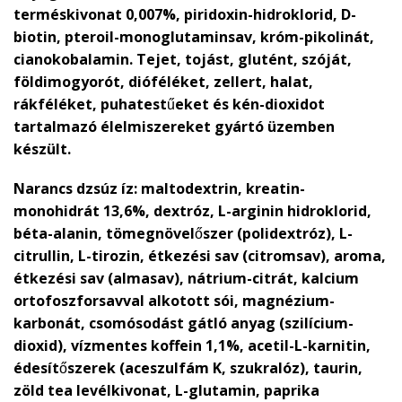
terméskivonat 0,007%, piridoxin-hidroklorid, D-
biotin, pteroil-monoglutaminsav, króm-pikolinát,
cianokobalamin. Tejet, tojást, glutént, szóját,
földimogyorót, dióféléket, zellert, halat,
rákféléket, puhatestűeket és kén-dioxidot
tartalmazó élelmiszereket gyártó üzemben
készült.
Narancs dzsúz íz:
maltodextrin, kreatin-
monohidrát 13,6%, dextróz, L-arginin hidroklorid,
béta-alanin, tömegnövelőszer (polidextróz), L-
citrullin, L-tirozin, étkezési sav (citromsav), aroma,
étkezési sav (almasav), nátrium-citrát, kalcium
ortofoszforsavval alkotott sói, magnézium-
karbonát, csomósodást gátló anyag (szilícium-
dioxid), vízmentes koffein 1,1%, acetil-L-karnitin,
édesítőszerek (aceszulfám K, szukralóz), taurin,
zöld tea levélkivonat, L-glutamin, paprika