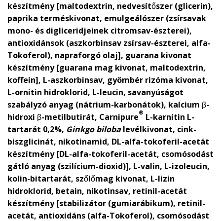
készítmény [maltodextrin, nedvesítőszer (glicerin),
paprika terméskivonat, emulgeálószer (zsírsavak
mono- és digliceridjeinek citromsav-észterei),
antioxidánsok (aszkorbinsav zsírsav-észterei, alfa-
Tokoferol), napraforgó olaj], guarana kivonat
készítmény [guarana mag kivonat, maltodextrin,
koffein], L-aszkorbinsav, gyömbér rizóma kivonat,
L-ornitin hidroklorid, L-leucin, savanyúságot
szabályzó anyag (nátrium-karbonátok), kalcium β-
®
hidroxi β-metilbutirát, Carnipure
L-karnitin L-
tartarát 0,2%,
Ginkgo biloba
levélkivonat, cink-
biszglicinát, nikotinamid, DL-alfa-tokoferil-acetát
készítmény [DL-alfa-tokoferil-acetát, csomósodást
gátló anyag (szilícium-dioxid)], L-valin, L-izoleucin,
kolin-bitartarát, szőlőmag kivonat, L-lizin
hidroklorid, betain, nikotinsav, retinil-acetát
készítmény [stabilizátor (gumiarábikum), retinil-
acetát, antioxidáns (alfa-Tokoferol), csomósodást