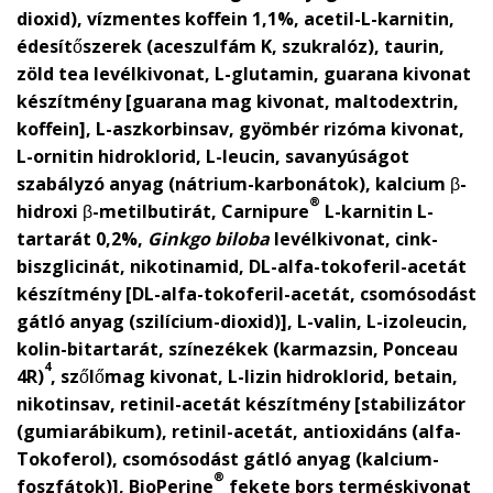
dioxid), vízmentes koffein 1,1%, acetil-L-karnitin,
édesítőszerek (aceszulfám K, szukralóz), taurin,
zöld tea levélkivonat, L-glutamin, guarana kivonat
készítmény [guarana mag kivonat, maltodextrin,
koffein], L-aszkorbinsav, gyömbér rizóma kivonat,
L-ornitin hidroklorid, L-leucin, savanyúságot
szabályzó anyag (nátrium-karbonátok), kalcium β-
®
hidroxi β-metilbutirát, Carnipure
L-karnitin L-
tartarát 0,2%,
Ginkgo biloba
levélkivonat, cink-
biszglicinát, nikotinamid, DL-alfa-tokoferil-acetát
készítmény [DL-alfa-tokoferil-acetát, csomósodást
gátló anyag (szilícium-dioxid)], L-valin, L-izoleucin,
kolin-bitartarát, színezékek (karmazsin, Ponceau
4
4R)
, szőlőmag kivonat, L-lizin hidroklorid, betain,
nikotinsav, retinil-acetát készítmény [stabilizátor
(gumiarábikum), retinil-acetát, antioxidáns (alfa-
Tokoferol), csomósodást gátló anyag (kalcium-
®
foszfátok)], BioPerine
fekete bors terméskivonat