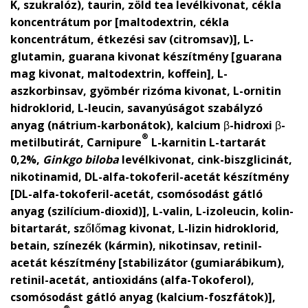
K, szukralóz), taurin, zöld tea levélkivonat, cékla
koncentrátum por [maltodextrin, cékla
koncentrátum, étkezési sav (citromsav)], L-
glutamin, guarana kivonat készítmény [guarana
mag kivonat, maltodextrin, koffein], L-
aszkorbinsav, gyömbér rizóma kivonat, L-ornitin
hidroklorid, L-leucin, savanyúságot szabályzó
anyag (nátrium-karbonátok), kalcium β-hidroxi β-
®
metilbutirát, Carnipure
L-karnitin L-tartarát
0,2%,
Ginkgo biloba
levélkivonat, cink-biszglicinát,
nikotinamid, DL-alfa-tokoferil-acetát készítmény
[DL-alfa-tokoferil-acetát, csomósodást gátló
anyag (szilícium-dioxid)], L-valin, L-izoleucin, kolin-
bitartarát, szőlőmag kivonat, L-lizin hidroklorid,
betain, színezék (kármin), nikotinsav, retinil-
acetát készítmény [stabilizátor (gumiarábikum),
retinil-acetát, antioxidáns (alfa-Tokoferol),
csomósodást gátló anyag (kalcium-foszfátok)],
®