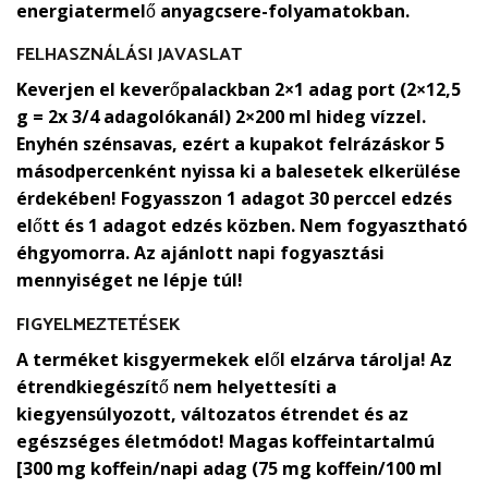
energiatermelő anyagcsere-folyamatokban.
FELHASZNÁLÁSI JAVASLAT
Keverjen el keverőpalackban 2×1 adag port (2×12,5
g = 2x 3/4 adagolókanál) 2×200 ml hideg vízzel.
Enyhén szénsavas, ezért a kupakot felrázáskor 5
másodpercenként nyissa ki a balesetek elkerülése
érdekében! Fogyasszon 1 adagot 30 perccel edzés
előtt és 1 adagot edzés közben. Nem fogyasztható
éhgyomorra. Az ajánlott napi fogyasztási
mennyiséget ne lépje túl!
FIGYELMEZTETÉSEK
A terméket kisgyermekek elől elzárva tárolja! Az
étrendkiegészítő nem helyettesíti a
kiegyensúlyozott, változatos étrendet és az
egészséges életmódot! Magas koffeintartalmú
[
300 mg koffein/napi adag
(75 mg koffein/100 ml