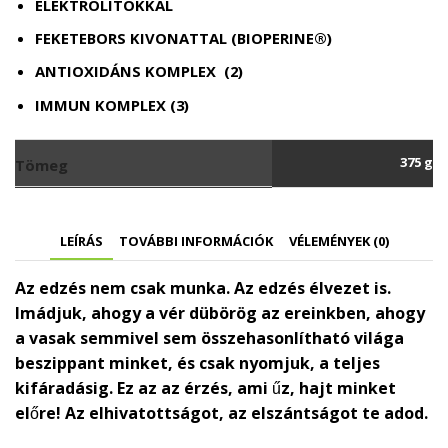
ELEKTROLITOKKAL
FEKETEBORS KIVONATTAL (BIOPERINE®)
ANTIOXIDÁNS KOMPLEX (2)
IMMUN KOMPLEX (3)
375 g
Tömeg
LEÍRÁS
TOVÁBBI INFORMÁCIÓK
VÉLEMÉNYEK (0)
Az edzés nem csak munka. Az edzés élvezet is.
Imádjuk, ahogy a vér dübörög az ereinkben, ahogy
a vasak semmivel sem összehasonlítható világa
beszippant minket, és csak nyomjuk, a teljes
kifáradásig. Ez az az érzés, ami űz, hajt minket
előre! Az elhivatottságot, az elszántságot te adod.