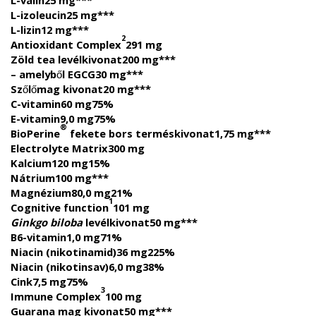
L-valin
25 mg
***
L-izoleucin
25 mg
***
L-lizin
12 mg
***
2
Antioxidant Complex
291 mg
Zöld tea levélkivonat
200 mg
***
– amelyből EGCG
30 mg
***
Szőlőmag kivonat
20 mg
***
C-vitamin
60 mg
75%
E-vitamin
9,0 mg
75%
®
BioPerine
fekete bors terméskivonat
1,75 mg
***
Electrolyte Matrix
300 mg
Kalcium
120 mg
15%
Nátrium
100 mg
***
Magnézium
80,0 mg
21%
1
Cognitive function
101 mg
Ginkgo biloba
levélkivonat
50 mg
***
B6-vitamin
1,0 mg
71%
Niacin (nikotinamid)
36 mg
225%
Niacin (nikotinsav)
6,0 mg
38%
Cink
7,5 mg
75%
3
Immune Complex
100 mg
Guarana mag kivonat
50 mg
***