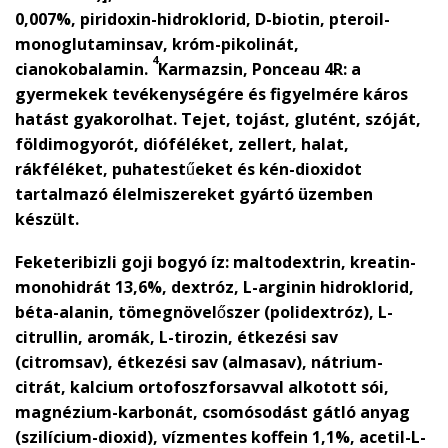
0,007%, piridoxin-hidroklorid, D-biotin, pteroil-
monoglutaminsav, króm-pikolinát,
4
cianokobalamin.
Karmazsin, Ponceau 4R: a
gyermekek tevékenységére és figyelmére káros
hatást gyakorolhat. Tejet, tojást, glutént, szóját,
földimogyorót, dióféléket, zellert, halat,
rákféléket, puhatestűeket és kén-dioxidot
tartalmazó élelmiszereket gyártó üzemben
készült.
Feketeribizli goji bogyó íz:
maltodextrin, kreatin-
monohidrát 13,6%, dextróz, L-arginin hidroklorid,
béta-alanin, tömegnövelőszer (polidextróz), L-
citrullin, aromák, L-tirozin, étkezési sav
(citromsav), étkezési sav (almasav), nátrium-
citrát, kalcium ortofoszforsavval alkotott sói,
magnézium-karbonát, csomósodást gátló anyag
(szilícium-dioxid), vízmentes koffein 1,1%, acetil-L-