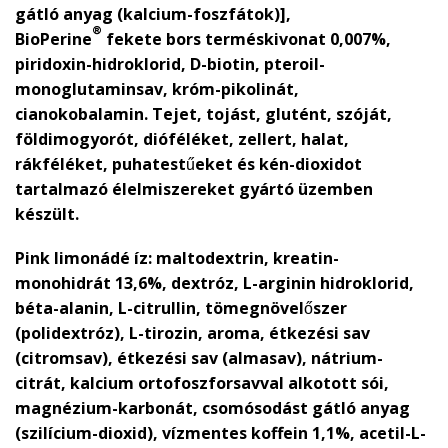
gátló anyag (kalcium-foszfátok)],
®
BioPerine
fekete bors terméskivonat 0,007%,
piridoxin-hidroklorid, D-biotin, pteroil-
monoglutaminsav, króm-pikolinát,
cianokobalamin. Tejet, tojást, glutént, szóját,
földimogyorót, dióféléket, zellert, halat,
rákféléket, puhatestűeket és kén-dioxidot
tartalmazó élelmiszereket gyártó üzemben
készült.
Pink limonádé íz:
maltodextrin, kreatin-
monohidrát 13,6%, dextróz, L-arginin hidroklorid,
béta-alanin, L-citrullin, tömegnövelőszer
(polidextróz), L-tirozin, aroma, étkezési sav
(citromsav), étkezési sav (almasav), nátrium-
citrát, kalcium ortofoszforsavval alkotott sói,
magnézium-karbonát, csomósodást gátló anyag
(szilícium-dioxid), vízmentes koffein 1,1%, acetil-L-