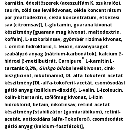
karnitin, édesítőszerek (aceszulfám K, szukralóz),
taurin, zöld tea levélkivonat, cékla koncentrátum
por [maltodextrin, cékla koncentrátum, étkezési
sav (citromsav)], L-glutamin, guarana kivonat
készítmény [guarana mag kivonat, maltodextrin,
koffein], L-aszkorbinsav, gyömbér rizóma kivonat,
L-ornitin hidroklorid, L-leucin, savanyúságot
szabályzó anyag (nátrium-karbonátok), kalcium β-
®
hidroxi β-metilbutirát, Carnipure
L-karnitin L-
tartarát 0,2%,
Ginkgo biloba
levélkivonat, cink-
biszglicinát, nikotinamid, DL-alfa-tokoferil-acetát
készítmény [DL-alfa-tokoferil-acetát, csomósodást
gátló anyag (szilícium-dioxid)], L-valin, L-izoleucin,
kolin-bitartarát, szőlőmag kivonat, L-lizin
hidroklorid, betain, nikotinsav, retinil-acetát
készítmény [stabilizátor (gumiarábikum), retinil-
acetát, antioxidáns (alfa-Tokoferol), csomósodást
gátló anyag (kalcium-foszfátok)],