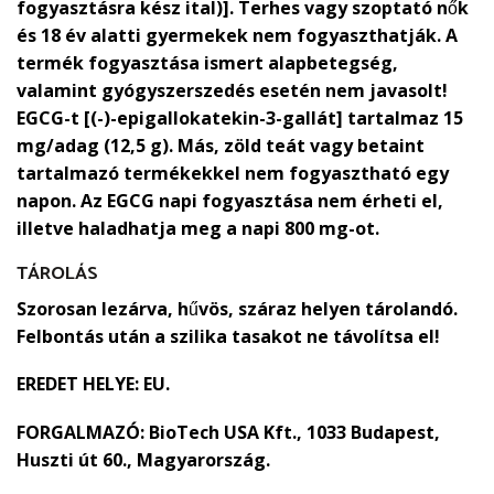
fogyasztásra kész ital)]. Terhes vagy szoptató nők
és 18 év alatti gyermekek nem fogyaszthatják. A
termék fogyasztása ismert alapbetegség,
valamint gyógyszerszedés esetén nem javasolt!
EGCG-t [(-)-epigallokatekin-3-gallát] tartalmaz 15
mg/adag (12,5 g). Más, zöld teát vagy betaint
tartalmazó termékekkel nem fogyasztható egy
napon. Az EGCG napi fogyasztása nem érheti el,
illetve haladhatja meg a napi 800 mg-ot.
TÁROLÁS
Szorosan lezárva, hűvös, száraz helyen tárolandó.
Felbontás után a szilika tasakot ne távolítsa el!
EREDET HELYE:
EU.
FORGALMAZÓ:
BioTech USA Kft., 1033 Budapest,
Huszti út 60., Magyarország.