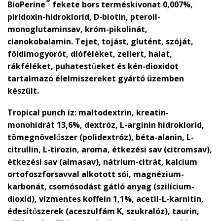
BioPerine
fekete bors terméskivonat 0,007%,
piridoxin-hidroklorid, D-biotin, pteroil-
monoglutaminsav, króm-pikolinát,
cianokobalamin. Tejet, tojást, glutént, szóját,
földimogyorót, dióféléket, zellert, halat,
rákféléket, puhatestűeket és kén-dioxidot
tartalmazó élelmiszereket gyártó üzemben
készült.
Tropical punch íz:
maltodextrin, kreatin-
monohidrát 13,6%, dextróz, L-arginin hidroklorid,
tömegnövelőszer (polidextróz), béta-alanin, L-
citrullin, L-tirozin, aroma, étkezési sav (citromsav),
étkezési sav (almasav), nátrium-citrát, kalcium
ortofoszforsavval alkotott sói, magnézium-
karbonát, csomósodást gátló anyag (szilícium-
dioxid), vízmentes koffein 1,1%, acetil-L-karnitin,
édesítőszerek (aceszulfám K, szukralóz), taurin,