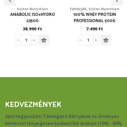
Scitec Nutrition
Fehérjék
,
Scitec Nutrition
ANABOLIC ISO+HYDRO
100% WHEY PROTEIN
2350G
PROFESSIONAL 500G
38.990
Ft
7.490
Ft
Anabolic
100%
Iso+Hydro
Whey
2350g
Protein
mennyiség
Professional
500g
mennyiség
KEDVEZMÉNYEK
Sportegyesületi Támogató Kártyával és érvényes
bérlettel lényegesen kedvezőbb árakon (10% - 60%