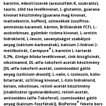
karnitin, édesítőszerek (aceszulfám K, szukralóz),
taurin, zöld tea levélkivonat, L-glutamin, guarana
kivonat készítmény [guarana mag kivonat,
maltodextrin, koffein], színezékek (szulfitos-
ammóniás karamell, kármin, Brilliánskék FCF), L-
aszkorbinsav, gyömbér rizóma kivonat, L-ornitin
hidroklorid, L-leucin, savanyúságot szabályzó
anyag (nátrium-karbonátok), kalcium β-hidroxi β-
®
metilbutirát, Carnipure
L-karnitin L-tartarát
0,2%,
Ginkgo biloba
levélkivonat, cink-biszglicinát,
nikotinamid, DL-alfa-tokoferil-acetát készítmény
[DL-alfa-tokoferil-acetát, csomósodást gátló
anyag (szilícium-dioxid)], L-valin, L-izoleucin, kolin-
bitartarát, szőlőmag kivonat, L-lizin hidroklorid,
betain, nikotinsav, retinil-acetát készítmény
[stabilizátor (gumiarábikum), retinil-acetát,
antioxidáns (alfa-Tokoferol), csomósodást gátló
®
anyag (kalcium-foszfátok)], BioPerine
fekete bors