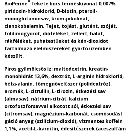
®
BioPerine
fekete bors terméskivonat 0,007%,
piridoxin-hidroklorid, D-biotin, pteroil-
monoglutaminsav, króm-pikolinát,
cianokobalamin. Tejet, tojást, glutént, szóját,
földimogyorót, dióféléket, zellert, halat,
rákféléket, puhatestűeket és kén-dioxidot
tartalmazó élelmiszereket gyártó üzemben
készült.
Piros gyümölcsös íz:
maltodextrin, kreatin-
monohidrát 13,6%, dextróz, L-arginin hidroklorid,
béta-alanin, tömegnövelőszer (polidextróz),
aromák, L-citrullin, L-tirozin, étkezési sav
(almasav), nátrium-citrát, kalcium
ortofoszforsavval alkotott sói, étkezési sav
(citromsav), magnézium-karbonát, csomósodást
gátló anyag (szilícium-dioxid), vízmentes koffein
1,1%, acetil-L-karnitin, édesítőszerek (aceszulfám