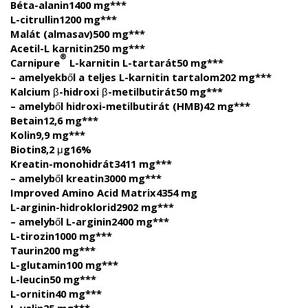
Béta-alanin
1400 mg
***
L-citrullin
1200 mg
***
Malát (almasav)
500 mg
***
Acetil-L karnitin
250 mg
***
®
Carnipure
L-karnitin L-tartarát
50 mg
***
– amelyekből a teljes L-karnitin tartalom
202 mg
***
Kalcium β-hidroxi β-metilbutirát
50 mg
***
– amelyből hidroxi-metilbutirát (HMB)
42 mg
***
Betain
12,6 mg
***
Kolin
9,9 mg
***
Biotin
8,2 μg
16%
Kreatin-monohidrát
3411 mg
***
– amelyből kreatin
3000 mg
***
Improved Amino Acid Matrix
4354 mg
L-arginin-hidroklorid
2902 mg
***
– amelyből L-arginin
2400 mg
***
L-tirozin
1000 mg
***
Taurin
200 mg
***
L-glutamin
100 mg
***
L-leucin
50 mg
***
L-ornitin
40 mg
***