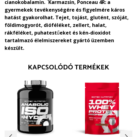
cianokobalamin.
Karmazsin, Ponceau 4R: a
gyermekek tevékenységére és figyelmére káros
hatást gyakorolhat. Tejet, tojást, glutént, szóját,
földimogyorót, dióféléket, zellert, halat,
rákféléket, puhatestűeket és kén-dioxidot
tartalmazó élelmiszereket gyártó üzemben
készült.
KAPCSOLÓDÓ TERMÉKEK