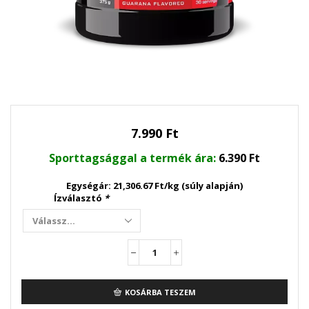
7.990
Ft
Sporttagsággal a termék ára:
6.390
Ft
Egységár: 21,306.67 Ft/kg (súly alapján)
Ízválasztó
*
Hot
Blood
Hardcore
KOSÁRBA TESZEM
(375gr)
mennyiség