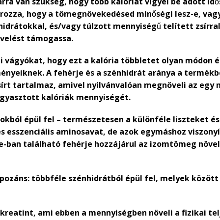
rra van szükség, hogy több kalóriát vigyél be adott idő
zza, hogy a tömegnövekedésed minőségi lesz-e, vagy 
hidrátokkal, és/vagy túlzott mennyiségű telített zsírral
övelést támogassa.
 vágyókat, hogy ezt a kalória többletet olyan módon ér
nyeiknek. A fehérje és a szénhidrát aránya a termékb
zsírt tartalmaz, amivel nyilvánvalóan megnöveli az egy 
gyasztott kalóriák mennyiségét.
okból épül fel – természetesen a különféle liszteket é
 esszenciális aminosavat, de azok egymáshoz viszonyít
-ban található fehérje hozzájárul az izomtömeg növel
pozáns: többféle szénhidrátból épül fel, melyek között
atint, ami ebben a mennyiségben növeli a fizikai telj