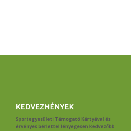
5600
(500caps)
mennyiség
KEDVEZMÉNYEK
Sportegyesületi Támogató Kártyával és
érvényes bérlettel lényegesen kedvezőbb