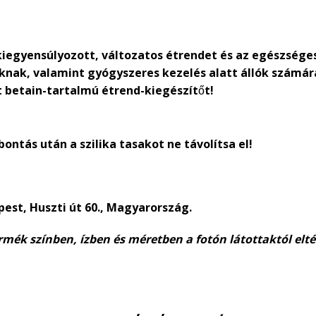
kiegyensúlyozott, változatos étrendet és az egészsége
áknak, valamint gyógyszeres kezelés alatt állók számá
 betain-tartalmú étrend-kiegészítőt!
bontás után a szilika tasakot ne távolítsa el!
pest, Huszti út 60., Magyarország.
rmék színben, ízben és méretben a fotón látottaktól elt