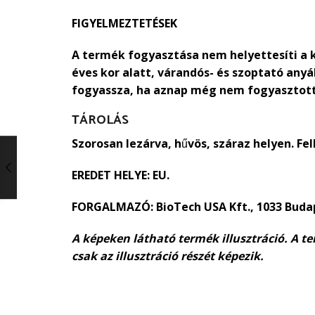
FIGYELMEZTETÉSEK
A termék fogyasztása nem helyettesíti a 
éves kor alatt, várandós- és szoptató any
fogyassza, ha aznap még nem fogyasztott
TÁROLÁS
Szorosan lezárva, hűvös, száraz helyen. Fel
EREDET HELYE:
EU.
FORGALMAZÓ:
BioTech USA Kft., 1033 Buda
A képeken látható termék illusztráció. A te
csak az illusztráció részét képezik.