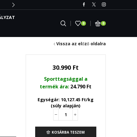
ÁLYZAT
0
0
Vissza az előző oldalra
30.990
Ft
Sporttagsággal a
termék ára:
24.790
Ft
Egységár: 10,127.45 Ft/kg
(súly alapján)
Jumbo
Hardcore!
3060g
KOSÁRBA TESZEM
mennyiség