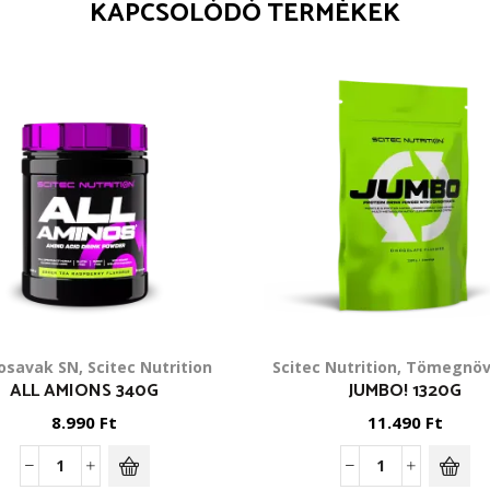
KAPCSOLÓDÓ TERMÉKEK
osavak SN
,
Scitec Nutrition
Scitec Nutrition
,
Tömegnöv
ALL AMIONS 340G
JUMBO! 1320G
8.990
Ft
11.490
Ft
All
Jumbo!