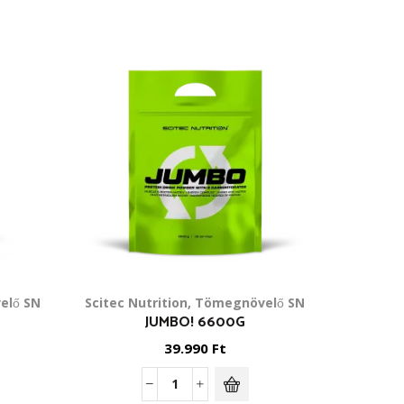
elő SN
Scitec Nutrition
,
Tömegnövelő SN
Feh
JUMBO! 6600G
100%
39.990
Ft
Jumbo!