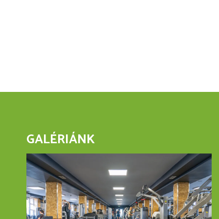
Amions
1320g
340g
mennyiség
mennyiség
GALÉRIÁNK