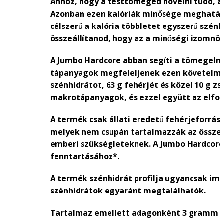
Ahhoz, hogy a testtömeged növelni tudd, a
Azonban ezen kalóriák minősége meghatáro
célszerű a kalória többletet egyszerű szén
összeállítanod, hogy az a minőségi izomn
A Jumbo Hardcore abban segíti a tömegelni
tápanyagok megfeleljenek ezen követelmé
szénhidrátot, 63 g fehérjét és közel 10 g 
makrotápanyagok, és ezzel együtt az elfo
A termék csak állati eredetű fehérjeforrás
melyek nem csupán tartalmazzák az összes
emberi szükségleteknek. A Jumbo Hardcore
fenntartásához*.
A termék szénhidrát profilja ugyancsak im
szénhidrátok egyaránt megtalálhatók.
Tartalmaz emellett adagonként 3 gramm kre