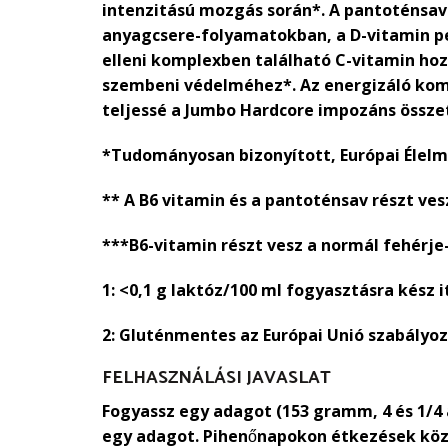
intenzitású mozgás során*. A pantoténsav 
anyagcsere-folyamatokban, a D-vitamin pe
elleni komplexben található C-vitamin ho
szembeni védelméhez*. Az energizáló komp
teljessé a Jumbo Hardcore impozáns össze
*Tudományosan bizonyított, Európai Élelmi
** A B6 vitamin és a pantoténsav részt v
***B6-vitamin részt vesz a normál fehérj
1: <0,1 g laktóz/100 ml fogyasztásra kész i
2: Gluténmentes az Európai Unió szabályoz
FELHASZNÁLÁSI JAVASLAT
Fogyassz egy adagot (153 gramm, 4 és 1/4
egy adagot. Pihenőnapokon étkezések köz