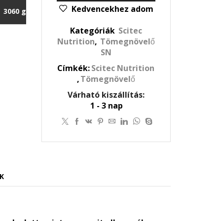
Kedvencekhez adom
3060 g
Kategóriák
Scitec
Nutrition
,
Tömegnövelő
SN
Címkék:
Scitec Nutrition
,
Tömegnövelő
Várható kiszállítás:
1 - 3 nap
K