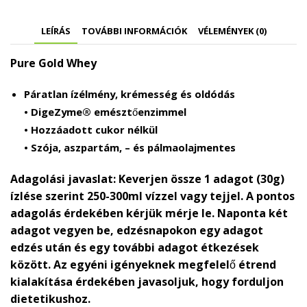
LEÍRÁS
TOVÁBBI INFORMÁCIÓK
VÉLEMÉNYEK (0)
Pure Gold Whey
Páratlan ízélmény, krémesség és oldódás
• DigeZyme® emésztőenzimmel
• Hozzáadott cukor nélkül
• Szója, aszpartám, – és pálmaolajmentes
Adagolási javaslat:
Keverjen össze 1 adagot (30g)
ízlése szerint 250-300ml vízzel vagy tejjel. A pontos
adagolás érdekében kérjük mérje le. Naponta két
adagot vegyen be, edzésnapokon egy adagot
edzés után és egy további adagot étkezések
között. Az egyéni igényeknek megfelelő étrend
kialakítása érdekében javasoljuk, hogy forduljon
dietetikushoz.