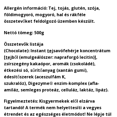
Allergén információ:
Tej, tojás, glutén, szója,
földimogyoró, mogyoró, hal és rákféle
összetevőket feldolgozó üzemben készült.
Nettó tömeg
: 500g
Összetevők listája
(Chocolate):
Instant
tej
savófehérje koncentrátum
[
tej
ből (emulgeálószer: napraforgó lecitin)],
zsírszegény kakaópor, aromák (csokoládé),
étkezési só, sűrítőanyag (xantán gumi),
édesítőszerek (aceszulfám K,
szukralóz), Digezyme® enzim-komplex (afla-
amiláz, semleges proteáz, celluláz, laktáz, lipáz).
Figyelmeztetés:
Kisgyermekek elől elzárva
tartandó! A termék nem helyettesíti a vegyes
étrendet és az egészséges életmódot! Ne lépje túl