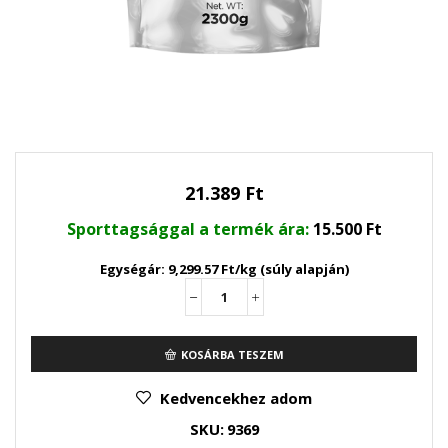
21.389
Ft
Sporttagsággal a termék ára:
15.500
Ft
Egységár: 9,299.57 Ft/kg (súly alapján)
Pure
Gold
Whey
KOSÁRBA TESZEM
fehérjepor
Peach
Yoghurt
Kedvencekhez adom
2300g
SKU:
9369
mennyiség