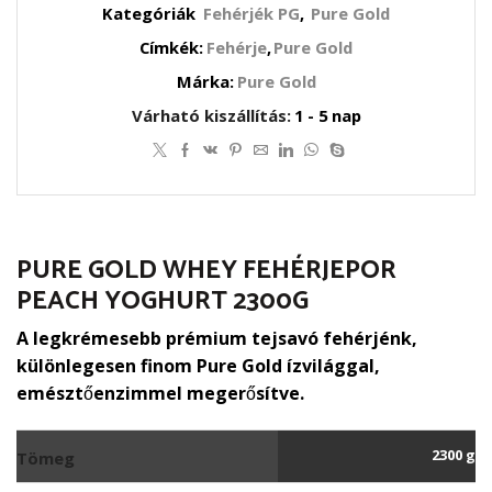
Kategóriák
Fehérjék PG
,
Pure Gold
Címkék:
Fehérje
,
Pure Gold
Márka:
Pure Gold
Várható kiszállítás:
1 - 5 nap
PURE GOLD WHEY FEHÉRJEPOR
PEACH YOGHURT 2300G
A legkrémesebb prémium tejsavó fehérjénk,
különlegesen finom Pure Gold ízvilággal,
emésztőenzimmel megerősítve.
2300 g
Tömeg