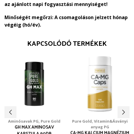
az ajánlott napi fogyasztási mennyiséget!
Minőségét megőrzi:
A csomagoláson jelzett hónap
végéig (hó/év).
KAPCSOLÓDÓ TERMÉKEK
Aminósavak PG
,
Pure Gold
Pure Gold
,
Vitamin&Ásványi
GH MAX AMINOSAV
anyag PG
CA-MG KALCIUM MAGNÉZIUM