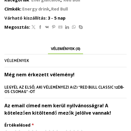
csomag
mennyiség
Címkék:
Energy drink
,
Red Bull
Várható kiszállítás:
3 - 5 nap
Megosztás:
VÉLEMÉNYEK (0)
VÉLEMÉNYEK
Még nem érkezett vélemény!
LEGYÉL AZ ELSŐ, AKI VÉLEMÉNYEZI A(Z) “RED BULL CLASSIC 12DB-
OS CSOMAG” -OT
Az email címed nem kerül nyilvánosságra! A
kötelezően kitöltendő mezők jelölve vannak!
Értékelésed
*