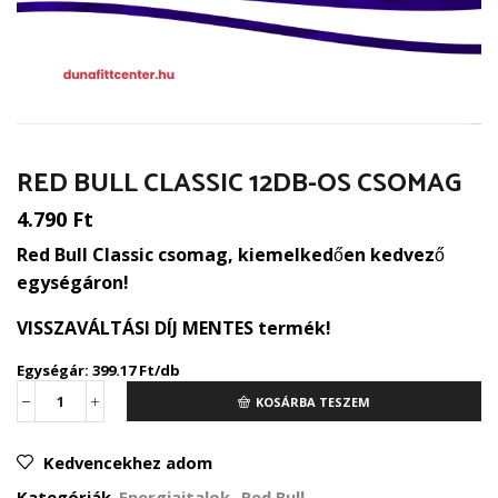
RED BULL CLASSIC 12DB-OS CSOMAG
4.790
Ft
Red Bull Classic csomag, kiemelkedően kedvező
egységáron!
VISSZAVÁLTÁSI DÍJ MENTES termék!
Egységár: 399.17 Ft/db
KOSÁRBA TESZEM
Red
Bull
Classic
Kedvencekhez adom
12db-
os
Kategóriák
Energiaitalok
,
Red Bull