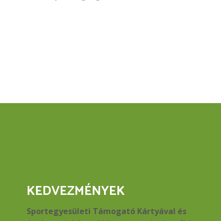
KEDVEZMÉNYEK
Sportegyesületi Támogató Kártyával és