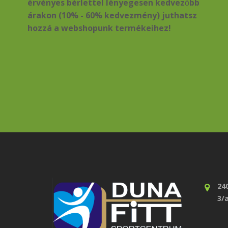
érvényes bérlettel lényegesen kedvezőbb
árakon (10% - 60% kedvezmény) juthatsz
hozzá a webshopunk termékeihez!
24
3/