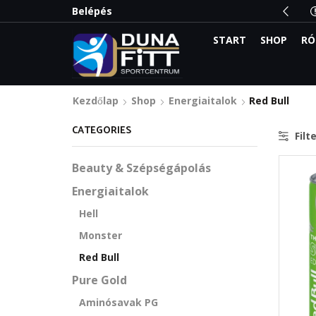
 meg a legnagyobb kedvezményeket:
Belépés
Olvass el
START
SHOP
RÓ
Kezdőlap
Shop
Energiaitalok
Red Bull
CATEGORIES
Filt
Beauty & Szépségápolás
Energiaitalok
Hell
Monster
Red Bull
Pure Gold
Aminósavak PG