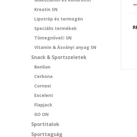
Kreatin SN
Lipotróp és termogén
R
Speciális termékek
Tömegnövelő SN
Vitamin & Ásványi anyag SN
Snack & Sportszeletek
Benlian
Cerbona
Cornexi
Excelent
Flapjack
GO ON
Sportitalok
Sporttagság