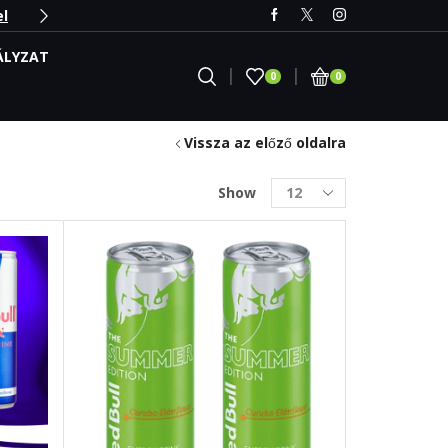
ÁLYZAT
0
0
Vissza az előző oldalra
Products
Show
per
page