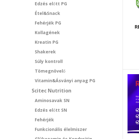
Edzés előtt PG
Étel&Snack
Fehérjék PG
R
Kollagének
Kreatin PG
Shakerek
Súly kontroll
Tömegnövelő
Vitamin&Ásványi anyag PG
Scitec Nutrition
Aminosavak SN
Edzés előtt SN
Fehérjék
Funkcionális élelmiszer
Glükozamin és Kondroitin