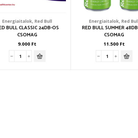
Energiaitalok
,
Red Bull
Energiaitalok
,
Red Bul
ED BULL CLASSIC 24DB-OS
RED BULL SUMMER 48DB
CSOMAG
CSOMAG
9.000
Ft
11.500
Ft
Red
Red
Bull
Bull
Classic
Summer
24db-
48db-
os
os
csomag
csomag
mennyiség
mennyiség