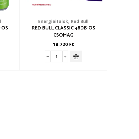
l
Energiaitalok
,
Red Bull
-OS
RED BULL CLASSIC 48DB-OS
CSOMAG
18.720
Ft
Red
Bull
Classic
48db-
os
csomag
mennyiség