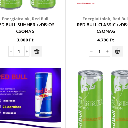
Energiaitalok
,
Red Bull
Energiaitalok
,
Red Bul
ED BULL SUMMER 12DB-OS
RED BULL CLASSIC 12DB
CSOMAG
CSOMAG
3.000
Ft
4.790
Ft
Red
Red
Bull
Bull
Summer
Classic
12db-
12db-
os
os
csomag
csomag
mennyiség
mennyiség