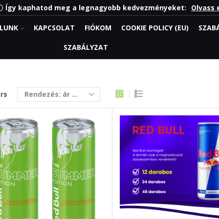
Nézz körül a Webshopban
Irány a Shop
LUNK
KAPCSOLAT
FIÓKOM
COOKIE POLICY (EU)
SZAB
SZABÁLYZAT
ers