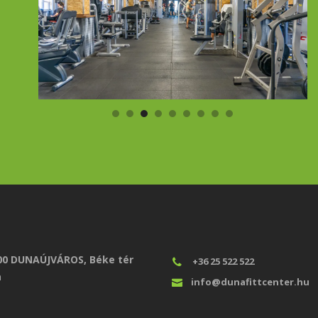
00 DUNAÚJVÁROS, Béke tér
+36 25 522 522
a
info@dunafittcenter.hu