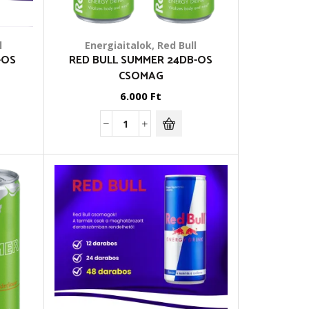
l
Energiaitalok
,
Red Bull
-OS
RED BULL SUMMER 24DB-OS
CSOMAG
6.000
Ft
Red
Bull
Summer
24db-
os
csomag
mennyiség