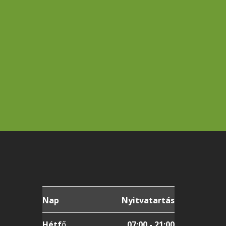
Nap
Nyitvatartás
Hétfő
07:00 - 21:00