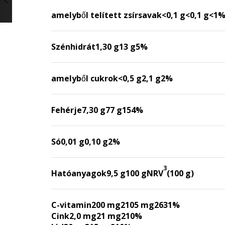
amelyből telített zsírsavak
<0,1 g
<0,1 g
<1
Szénhidrát
1,30 g
13 g
5%
amelyből cukrok
<0,5 g
2,1 g
2%
Fehérje
7,30 g
77 g
154%
Só
0,01 g
0,10 g
2%
3
Hatóanyagok
9,5 g
100 g
NRV
(100 g)
C-vitamin
200 mg
2105 mg
2631%
Cink
2,0 mg
21 mg
210%