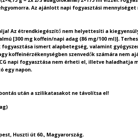
(2×4,75 g = 2x 2/3 adagolókanál) 2×175 ml vízzel. Fogyas
gyomorra. Az ajánlott napi fogyasztási mennyiséget n
lja! Az étrendkiegészítő nem helyettesíti a kiegyensúl
almú [
300 mg koffein/napi adag
(86 mg/100 ml)]. Terhes
fogyasztása ismert alapbetegség, valamint gyógyszer
y koffeinérzékenységben szenvedők számára nem ajánlo
CG napi fogyasztása nem érheti el, illetve haladhatja 
ó egy napon.
bontás után a szilikatasakot ne távolítsa el!
dag)
pest, Huszti út 60., Magyarország.