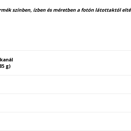
rmék színben, ízben és méretben a fotón látottaktól elt
ókanál
85 g)