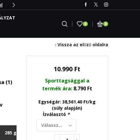
el
Nézz körül a Webshopban
Irány 
ÁLYZAT
0
0
Vissza az előző oldalra
10.990
Ft
Sporttagsággal a
a (1)
termék ára:
8.790
Ft
Egységár: 38,561.40 Ft/kg
v
(súly alapján)
Ízválasztó
*
285 g