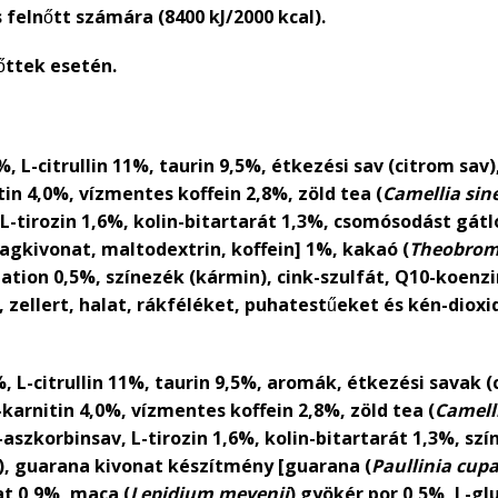
 felnőtt számára (8400 kJ/2000 kcal).
őttek esetén.
 L-citrullin 11%, taurin 9,5%, étkezési sav (citrom sav)
in 4,0%, vízmentes koffein 2,8%, zöld tea (
Camellia sin
 L-tirozin 1,6%, kolin-bitartarát 1,3%, csomósodást gátl
agkivonat, maltodextrin, koffein] 1%, kakaó (
Theobrom
tation 0,5%, színezék (kármin), cink-szulfát, Q10-koenzi
, zellert, halat, rákféléket, puhatestűeket és kén-dio
 L-citrullin 11%, taurin 9,5%, aromák, étkezési savak (
karnitin 4,0%, vízmentes koffein 2,8%, zöld tea (
Camell
-aszkorbinsav, L-tirozin 1,6%, kolin-bitartarát 1,3%, sz
), guarana kivonat készítmény [guarana (
Paullinia cup
t 0,9%, maca (
Lepidium meyenii
) gyökér por 0,5%, L-gl