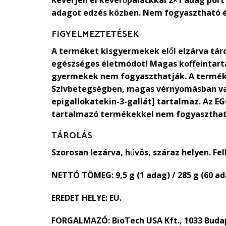
Keverjen el keverőpalackkal 2×1 adag port 
adagot edzés közben. Nem fogyasztható éh
FIGYELMEZTETÉSEK
A terméket kisgyermekek elől elzárva táro
egészséges életmódot! Magas koffeintart
gyermekek nem fogyaszthatják. A termék 
Szívbetegségben, magas vérnyomásban vag
epigallokatekin-3-gallát] tartalmaz. Az EG
tartalmazó termékekkel nem fogyaszthat
TÁROLÁS
Szorosan lezárva, hűvös, száraz helyen. Fel
NETTÓ TÖMEG:
9,5 g (1 adag) / 285 g (60 a
EREDET HELYE:
EU.
FORGALMAZÓ:
BioTech USA Kft., 1033 Buda