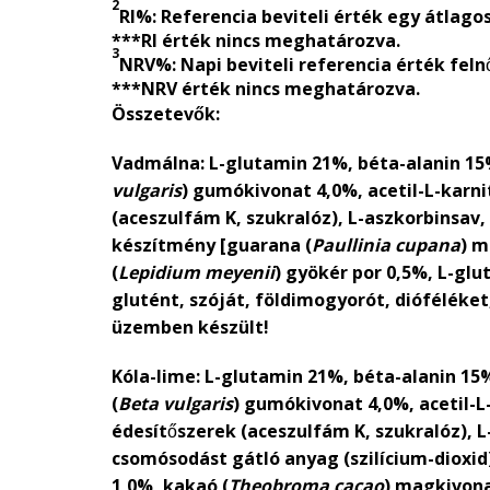
2
RI%: Referencia beviteli érték egy átlagos
***RI érték nincs meghatározva.
3
NRV%: Napi beviteli referencia érték feln
***NRV érték nincs meghatározva.
Összetevők:
Vadmálna:
L-glutamin 21%, béta-alanin 15%,
vulgaris
) gumókivonat 4,0%, acetil-L-karnit
(aceszulfám K, szukralóz), L-aszkorbinsav,
készítmény [guarana (
Paullinia cupana
) m
(
Lepidium meyenii
) gyökér por 0,5%, L-glu
glutént, szóját, földimogyorót, dióféléket
üzemben készült!
Kóla-lime:
L-glutamin 21%, béta-alanin 15%,
(
Beta vulgaris
) gumókivonat 4,0%, acetil-L-
édesítőszerek (aceszulfám K, szukralóz), L
csomósodást gátló anyag (szilícium-dioxid
1,0%, kakaó (
Theobroma cacao
) magkivona