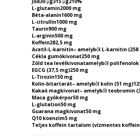
Jód
30 μg
315 μg
210%
L-glutamin
2000 mg
Béta-alanin
1600 mg
L-citrullin
1000 mg
Taurin
900 mg
L-arginin
500 mg
Koffein
282,5 mg
Acetil-L-karnitin
– amelyből L-karnitin (258
Cékla gumókivonat
250 mg
Zöld tea levélkivonat
amelyből polifenolok
EGCG (37,5 mg)
250 mg
L-Tirozin
150 mg
Kolin-bitartarát
– amelyből kolin (51 mg)
12
Kakaó magkivonat
– amelyből teobromin (
Maca gyökérpor
50 mg
L-glutation
50 mg
Guarana magkivonat
50 mg
Q10 koenzim
5 mg
Teljes koffein tartalom (vízmentes koffein