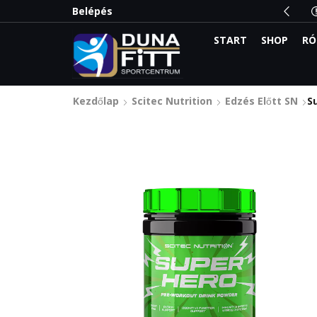
ogatói kártyával automatikus akció!
Belépés
START
SHOP
RÓ
Kezdőlap
Scitec Nutrition
Edzés Előtt SN
S