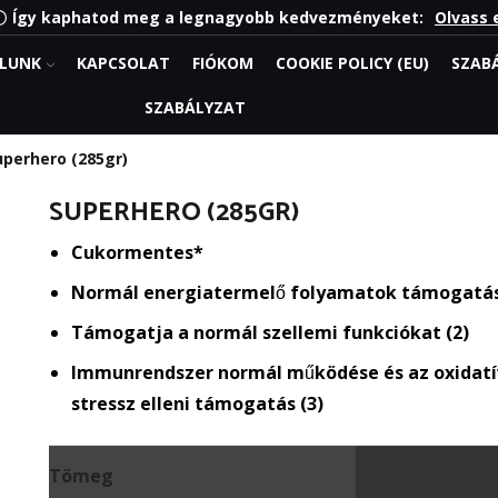
Így kaphatod meg a legnagyobb kedvezményeket:
Olvass 
LUNK
KAPCSOLAT
FIÓKOM
COOKIE POLICY (EU)
SZAB
SZABÁLYZAT
uperhero (285gr)
SUPERHERO (285GR)
Cukormentes*
Normál energiatermelő folyamatok támogatás
Támogatja a normál szellemi funkciókat (2)
Immunrendszer normál működése és az oxidatí
stressz elleni támogatás (3)
Tömeg