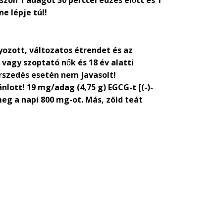
szon 1 adagot 30 perccel edzés előtt és 1
e lépje túl!
yozott, változatos étrendet és az
 vagy szoptató nők és 18 év alatti
szedés esetén nem javasolt!
tt! 19 mg/adag (4,75 g) EGCG-t [(-)-
meg a napi 800 mg-ot. Más, zöld teát