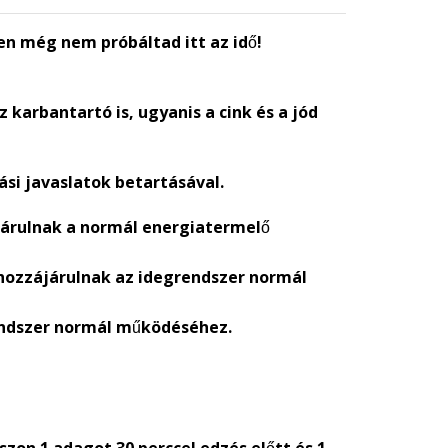
en még nem próbáltad itt az idő!
karbantartó is, ugyanis a cink és a jód
ási javaslatok betartásával.
ájárulnak a normál energiatermelő
d hozzájárulnak az idegrendszer normál
rendszer normál működéséhez.