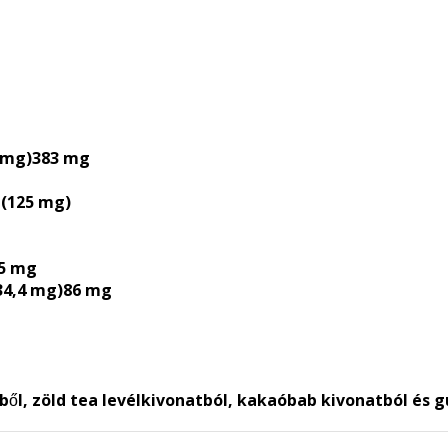
 mg)
383 mg
 (125 mg)
5 mg
34,4 mg)
86 mg
ből, zöld tea levélkivonatból, kakaóbab kivonatból és 