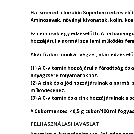
Ha ismered a korábbi Superhero edzés elő
Aminosavak, növényi kivonatok, kolin, koe
Ez nem csak egy edzéselőtti. A hatóanyago
hozzájárul a normál szellemi működés fen
Akár fizikai munkát végzel, akár edzés elő
(1) A C-vitamin hozzájárul a fáradtság és
anyagcsere folyamatokhoz.
(2) A cink és a jód hozzájárulnak a normá
működéséhez.
(3) A C-vitamin és a cink hozzájárulnak a
* Cukormentes: <0,5 g cukor/100 ml fogya
FELHASZNÁLÁSI JAVASLAT