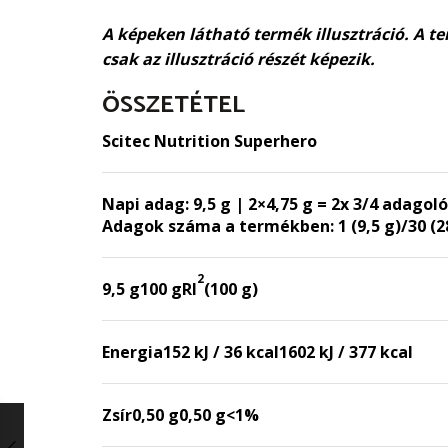
A képeken látható termék illusztráció. A te
csak az illusztráció részét képezik.
ÖSSZETÉTEL
Scitec Nutrition Superhero
Napi adag:
9,5 g | 2×4,75 g = 2x 3/4 adagol
Adagok száma a termékben:
1 (9,5 g)/30 (2
2
9,5 g
100 g
RI
(100 g)
Energia
152 kJ / 36 kcal
1602 kJ / 377 kcal
Zsír
0,50 g
0,50 g
<1%