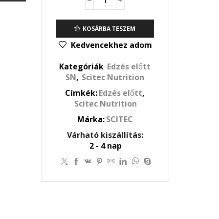
Superhero
(285gr)
mennyiség
KOSÁRBA TESZEM
Kedvencekhez adom
Kategóriák
Edzés előtt
SN
,
Scitec Nutrition
Címkék:
Edzés előtt
,
Scitec Nutrition
Márka:
SCITEC
Várható kiszállítás:
2 - 4 nap