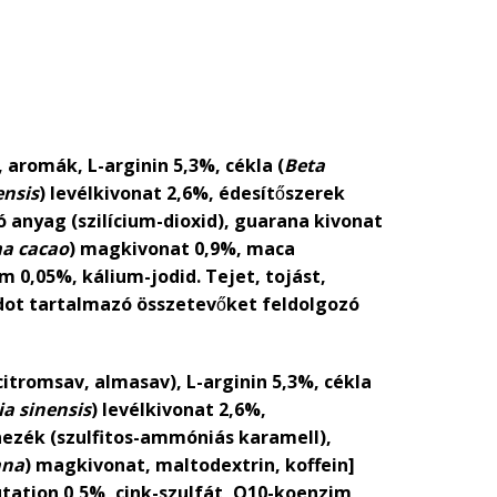
, aromák, L-arginin 5,3%, cékla (
Beta
ensis
) levélkivonat 2,6%, édesítőszerek
ó anyag (szilícium-dioxid), guarana kivonat
a cacao
) magkivonat 0,9%, maca
m 0,05%, kálium-jodid. Tejet, tojást,
xidot tartalmazó összetevőket feldolgozó
citromsav, almasav), L-arginin 5,3%, cékla
ia sinensis
) levélkivonat 2,6%,
ínezék (szulfitos-ammóniás karamell),
ana
) magkivonat, maltodextrin, koffein]
utation 0,5%, cink-szulfát, Q10-koenzim