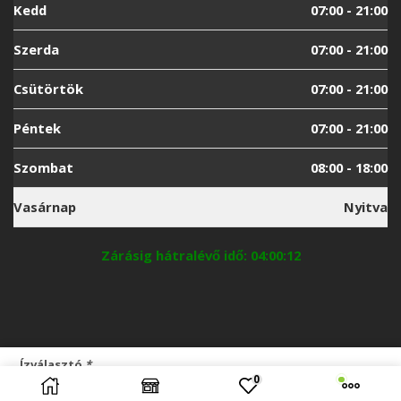
Kedd
07:00 - 21:00
Szerda
07:00 - 21:00
Csütörtök
07:00 - 21:00
Péntek
07:00 - 21:00
Szombat
08:00 - 18:00
Vasárnap
Nyitva
Zárásig hátralévő idő: 04:00:11
Ízválasztó
*
0
To use this element select instagram user
KOSÁRBA TESZEM
Cornexi