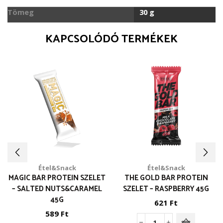
Tömeg
30 g
KAPCSOLÓDÓ TERMÉKEK
Étel&Snack
Étel&Snack
MAGIC BAR PROTEIN SZELET
THE GOLD BAR PROTEIN
– SALTED NUTS&CARAMEL
SZELET – RASPBERRY 45G
45G
621
Ft
589
Ft