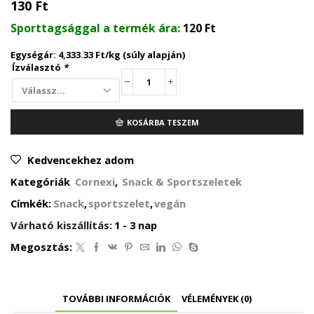
130
Ft
Sporttagsággal a termék ára:
120
Ft
Egységár: 4,333.33 Ft/kg (súly alapján)
Ízválasztó
*
Cornexi
zabrudi
(30g)
KOSÁRBA TESZEM
-
4
íz
Kedvencekhez adom
mennyiség
Kategóriák
Cornexi
,
Snack & Sportszeletek
Címkék:
Snack
,
sportszelet
,
vegán
Várható kiszállítás:
1 - 3 nap
Megosztás:
TOVÁBBI INFORMÁCIÓK
VÉLEMÉNYEK (0)