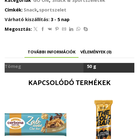
mennyiség
Címkék:
Snack
,
sportszelet
Várható kiszállítás:
3 - 5 nap
Megosztás:
TOVÁBBI INFORMÁCIÓK
VÉLEMÉNYEK (0)
Tömeg
50 g
KAPCSOLÓDÓ TERMÉKEK