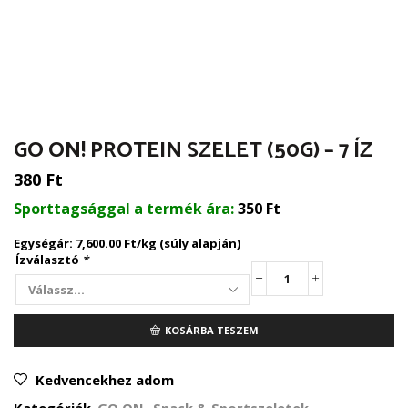
GO ON! PROTEIN SZELET (50G) – 7 ÍZ
380
Ft
Sporttagsággal a termék ára:
350
Ft
Egységár: 7,600.00 Ft/kg (súly alapján)
Ízválasztó
*
GO
ON!
protein
KOSÁRBA TESZEM
szelet
(50g)
-
Kedvencekhez adom
7
íz
Kategóriák
GO ON
,
Snack & Sportszeletek