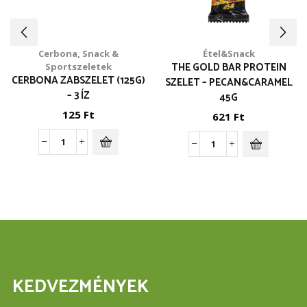
Cerbona
,
Snack &
Étel&Snack
THE GOLD BAR PROTEIN
Sportszeletek
CERBONA ZABSZELET (125G)
SZELET – PECAN&CARAMEL
– 3 ÍZ
45G
125
Ft
621
Ft
Cerbona
The
zabszelet
Gold
(125g)
Bar
-
protein
3
szelet
íz
-
mennyiség
Pecan&Caramel
45g
mennyiség
KEDVEZMÉNYEK